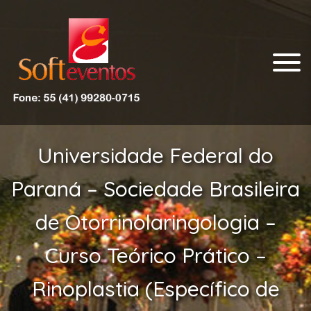
Fone: 41-99280-0715 – Agência realizadora de
Soft Eventos
feiras e eventos em Curitiba – PR
Universidade Federal do
Paraná – Sociedade Brasileira
de Otorrinolaringologia –
Curso Teórico Prático –
Rinoplastia (Específico de